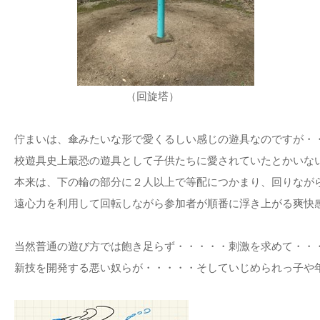
（回旋塔）
佇まいは、傘みたいな形で愛くるしい感じの遊具なのですが・
校遊具史上最恐の遊具として子供たちに愛されていたとかいな
本来は、下の輪の部分に２人以上で等配につかまり、回りなが
遠心力を利用して回転しながら参加者が順番に浮き上がる爽快
当然普通の遊び方では飽き足らず・・・・・刺激を求めて・・
新技を開発する悪い奴らが・・・・・そしていじめられっ子や