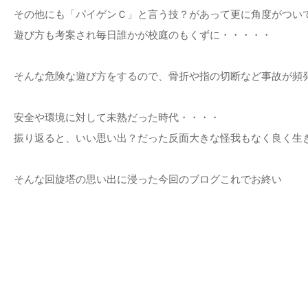
その他にも「パイゲンＣ」と言う技？があって更に角度がつい
遊び方も考案され毎日誰かが校庭のもくずに・・・・・
そんな危険な遊び方をするので、骨折や指の切断など事故が頻
安全や環境に対して未熟だった時代・・・・
振り返ると、いい思い出？だった反面大きな怪我もなく良く生
そんな回旋塔の思い出に浸った今回のブログこれでお終い