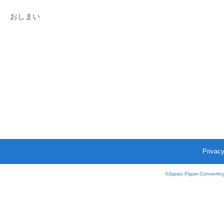
おしまい
Privacy
©
Japan Paper Converting