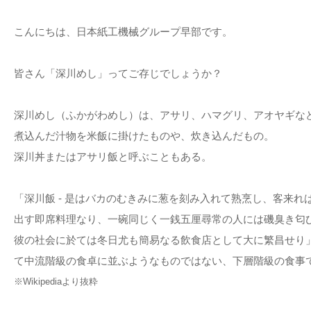
こんにちは、日本紙工機械グループ早部です。
皆さん「深川めし」ってご存じでしょうか？
深川めし（ふかがわめし）は、アサリ、ハマグリ、アオヤギな
煮込んだ汁物を米飯に掛けたものや、炊き込んだもの。
深川丼またはアサリ飯と呼ぶこともある。
「深川飯 - 是はバカのむきみに葱を刻み入れて熟烹し、客来
出す即席料理なり、一碗同じく一銭五厘尋常の人には磯臭き匂
彼の社会に於ては冬日尤も簡易なる飲食店として大に繁昌せり」
て中流階級の食卓に並ぶようなものではない、下層階級の食事
※Wikipediaより抜粋