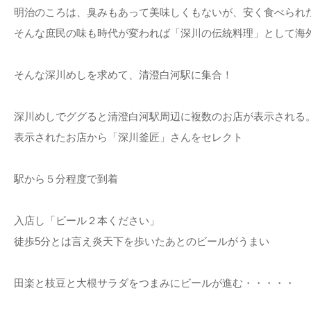
明治のころは、臭みもあって美味しくもないが、安く食べられ
そんな庶民の味も時代が変われば「深川の伝統料理」として海
そんな深川めしを求めて、清澄白河駅に集合！
深川めしでググると清澄白河駅周辺に複数のお店が表示される
表示されたお店から「深川釜匠」さんをセレクト
駅から５分程度で到着
入店し「ビール２本ください」
徒歩5分とは言え炎天下を歩いたあとのビールがうまい
田楽と枝豆と大根サラダをつまみにビールが進む・・・・・