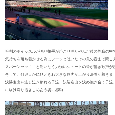
審判のホイッスルが鳴り拍手が起こり鳴りやんだ後の静寂の中
気持ちを落ち着かせる為にフーッと吐いたその息の音まで聞こ
スパーンッッ！！と迷いなく力強いシュートの音が響き歓声が
そして、何巡目かにひときわ大きな歓声が上がり決着が着きま
決勝進出を逃し泣き崩れる子達、決勝進出を決め抱き合う子達
に駆け寄り抱きしめあう姿に感動