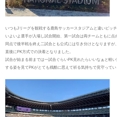
いつもJリーグを観戦する鹿島サッカースタジアムと違いピッ
いよいよ選手が入場し試合開始、第一試合は両チームともに点
同点で後半戦を終え二試合とも公式には引き分けとなりますが
直後にPK方式での決着となりました。
試合が始まる前までは一試合ぐらいPK見れたらいいなぁと軽
する姿を見てPKがとても残酷に思えて祈る気持ちで見守ってい