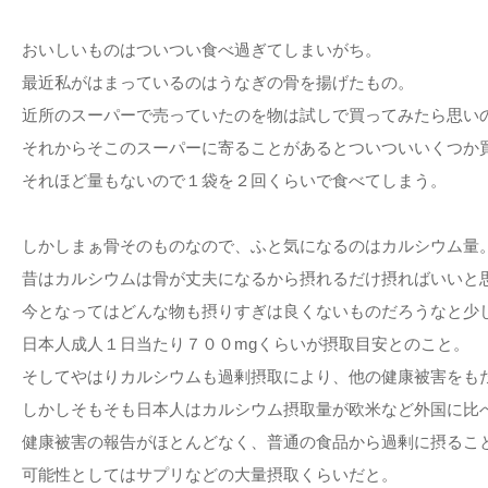
おいしいものはついつい食べ過ぎてしまいがち。
最近私がはまっているのはうなぎの骨を揚げたもの。
近所のスーパーで売っていたのを物は試しで買ってみたら思い
それからそこのスーパーに寄ることがあるとついついいくつか
それほど量もないので１袋を２回くらいで食べてしまう。
しかしまぁ骨そのものなので、ふと気になるのはカルシウム量
昔はカルシウムは骨が丈夫になるから摂れるだけ摂ればいいと
今となってはどんな物も摂りすぎは良くないものだろうなと少
日本人成人１日当たり７００mgくらいが摂取目安とのこと。
そしてやはりカルシウムも過剰摂取により、他の健康被害をも
しかしそもそも日本人はカルシウム摂取量が欧米など外国に比
健康被害の報告がほとんどなく、普通の食品から過剰に摂るこ
可能性としてはサプリなどの大量摂取くらいだと。