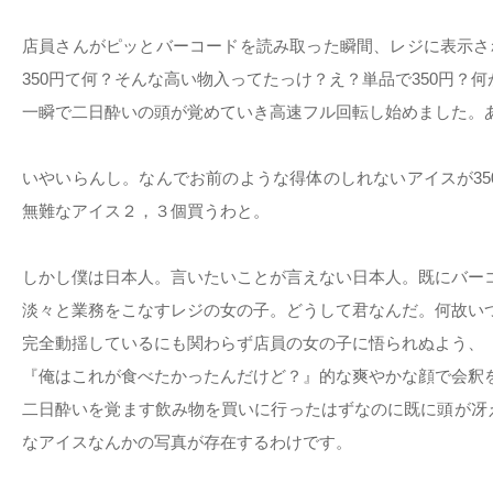
店員さんがピッとバーコードを読み取った瞬間、レジに表示され
350円て何？そんな高い物入ってたっけ？え？単品で350円？何
一瞬で二日酔いの頭が覚めていき高速フル回転し始めました。
いやいらんし。なんでお前のような得体のしれないアイスが35
無難なアイス２，３個買うわと。
しかし僕は日本人。言いたいことが言えない日本人。既にバー
淡々と業務をこなすレジの女の子。どうして君なんだ。何故い
完全動揺しているにも関わらず店員の女の子に悟られぬよう、
『俺はこれが食べたかったんだけど？』的な爽やかな顔で会釈
二日酔いを覚ます飲み物を買いに行ったはずなのに既に頭が冴
なアイスなんかの写真が存在するわけです。