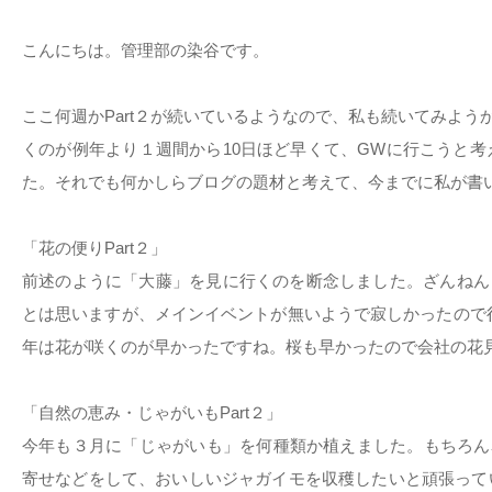
こんにちは。管理部の染谷です。
ここ何週かPart２が続いているようなので、私も続いてみよう
くのが例年より１週間から10日ほど早くて、GWに行こうと
た。それでも何かしらブログの題材と考えて、今までに私が書い
「花の便りPart２」
前述のように「大藤」を見に行くのを断念しました。ざんねん～
とは思いますが、メインイベントが無いようで寂しかったので
年は花が咲くのが早かったですね。桜も早かったので会社の花見
「自然の恵み・じゃがいもPart２」
今年も３月に「じゃがいも」を何種類か植えました。もちろん
寄せなどをして、おいしいジャガイモを収穫したいと頑張って